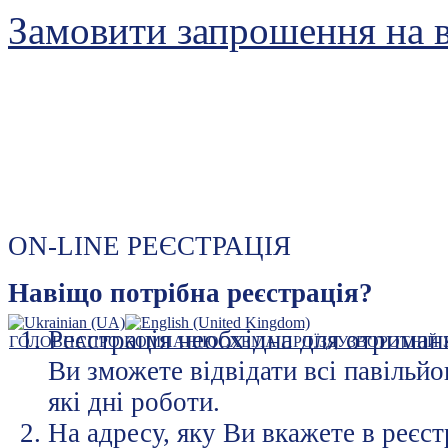
Замовити запрошення на 
Київський міжнародний
ON-LINE РЕЄСТРАЦІЯ
контрактовий ярмарок
лідер виставкового бізнесу
Навіщо потрібна реєстрація?
Реєстрація необхідна для отриман
ГОЛОВНА
ПРО КОМПАНІЮ
СХЕМА ПРОЇЗДУ
ЗВОРОТНІЙ 
Ви зможете відвідати всі павільйо
які дні роботи.
На адресу, яку Ви вкажете в реєст